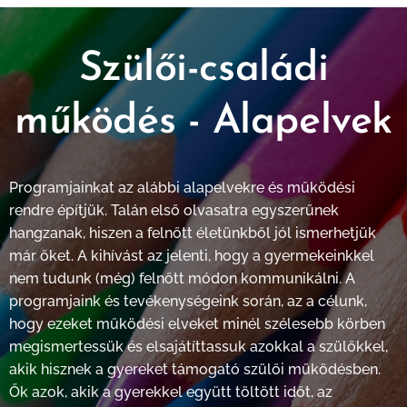
Szülői-családi
működés - Alapelvek
Programjainkat az alábbi alapelvekre és működési
rendre építjük. Talán első olvasatra egyszerűnek
hangzanak, hiszen a felnőtt életünkből jól ismerhetjük
már őket. A kihívást az jelenti, hogy a gyermekeinkkel
nem tudunk (még) felnőtt módon kommunikálni. A
programjaink és tevékenységeink során, az a célunk,
hogy ezeket működési elveket minél szélesebb körben
megismertessük és elsajátíttassuk azokkal a szülőkkel,
akik hisznek a gyereket támogató szülői működésben.
Ők azok, akik a gyerekkel együtt töltött időt, az