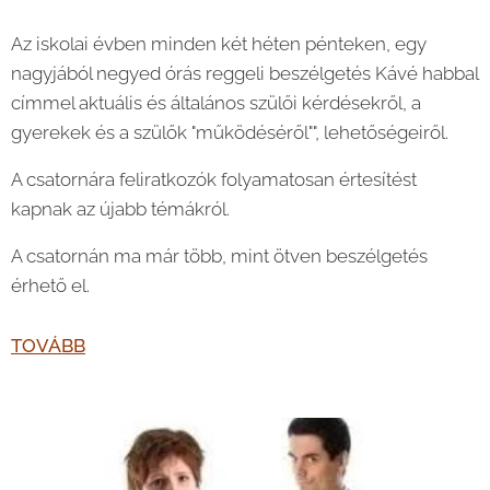
Az iskolai évben minden két héten pénteken, egy
nagyjából negyed órás reggeli beszélgetés Kávé habbal
címmel aktuális és általános szülői kérdésekről, a
gyerekek és a szülők "működéséről"", lehetőségeiről.
A csatornára feliratkozók folyamatosan értesítést
kapnak az újabb témákról.
A csatornán ma már több, mint ötven beszélgetés
érhető el.
TOVÁBB