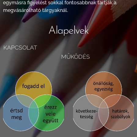
egymásra figyelést sokkal fontosabbnak tartják a
megvásárolható tárgyaknál.
Alapelvek
KAPCSOLAT
MŰKÖDÉS