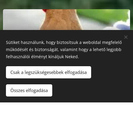
Sütiket használunk, hogy biztosítsuk a weboldal megfelelő
működését és biztonságát, valamint hogy a lehető legjobb
felhasználói élményt kínáljuk Neked.
Csak a legszükségesebbek elfogadása
Összes elfogadása
0-6 éves korig
Hagyjál, ne sürgess, de vigyázz rám!
Van olyan hogy a füle botját sem mozdítja?