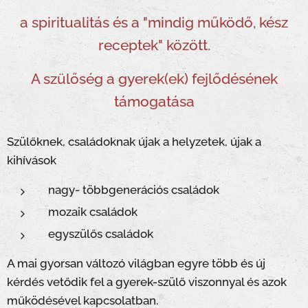
a spiritualitás és a
"mindig működő, kész
receptek" között.
A szülőség a gyerek(ek) fejlődésének
támogatása
Szülőknek, családoknak újak a helyzetek, újak a
kihívások
nagy- többgenerációs családok
mozaik családok
egyszülős családok
A mai gyorsan változó világban egyre több és új
kérdés vetődik fel a gyerek-szülő viszonnyal és azok
működésével kapcsolatban.