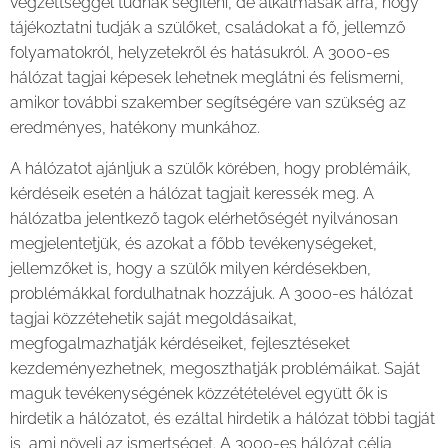
végzettséggel tudnak segíteni, de alkalmasak arra, hogy
tájékoztatni tudják a szülőket, családokat a fő, jellemző
folyamatokról, helyzetekről és hatásukról. A 3000-es
hálózat tagjai képesek lehetnek meglátni és felismerni,
amikor további szakember segítségére van szükség az
eredményes, hatékony munkához.
A hálózatot ajánljuk a szülők körében, hogy problémáik,
kérdéseik esetén a hálózat tagjait keressék meg. A
hálózatba jelentkező tagok elérhetőségét nyilvánosan
megjelentetjük, és azokat a főbb tevékenységeket,
jellemzőket is, hogy a szülők milyen kérdésekben,
problémákkal fordulhatnak hozzájuk. A 3000-es hálózat
tagjai közzétehetik saját megoldásaikat,
megfogalmazhatják kérdéseiket, fejlesztéseket
kezdeményezhetnek, megoszthatják problémáikat. Saját
maguk tevékenységének közzétételével együtt ők is
hirdetik a hálózatot, és ezáltal hirdetik a hálózat többi tagját
is, ami növeli az ismertséget. A 3000-es hálózat célja