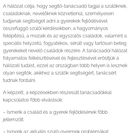
A hálózat célja, hogy segítő-tanácsadó tagjai a szülőknek,
családoknak, nevelőknek közvetlenül, személyesen
tudjanak segítséget adni a gyerekek fejlődésével
összefüggő szülői kérdésekben, a hagyományos
felépítésű, a mozaik és az egyszülős családok, valamint a
speciális helyzetű, fogyatékos, sérült vagy tartósan beteg
gyerekeket nevelő családok részére. A tanácsadói hálózat
folyamatos felkészítésével és fejlesztésével erősítjük a
hálózati tudást, ezzel az országban több helyen is lesznek
olyan segítők, akikhez a szülők segítségért, tanácsért
tudnak fordulni.
A képzett, a képzésekben részesült tanácsadókkal
kapcsolatos főbb elvárások:
– Ismerik a család és a gyerek fejlődésének főbb
jellemzőit.
– Ismerik az aktuális szülő-gyermek problémákat.