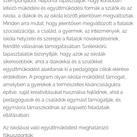
szempontjából. Naponta tapasztaljuk, hogy korábban
létező működési és együttműködési formák a szülők és az
iskola, a diákok és az iskola között jelentősen megváltoztak.
Minden arra mutat, hogy jelentősen megváltozott a fiatalok
szocializációja, a család, a gyermek, az intézmények, az
iskola helyzete és szerepe a fiatalok növekedésének,
felnőtté válásának támogatásában. Széleskörű
tapasztalatok bizonyítják, hogy azok az iskolák
sikeresebbek, ahol a diákokkal és a szülőkkel
együttműködést alakítanak ki a pedagógiai célok elérése
érdekében. A program olyan iskolai működést támogat,
amelyben a gyerekek a természetes kíváncsiságukra
építve, saját kreativitásukat használva fejlődnek, ahol a
pedagógusok és a családok egymást támogatják, és
egymásra támaszkodnak az alapvető feladataik
ellátásában.
Az iskolával való együttműködést meghatározó
fókuszpontok: