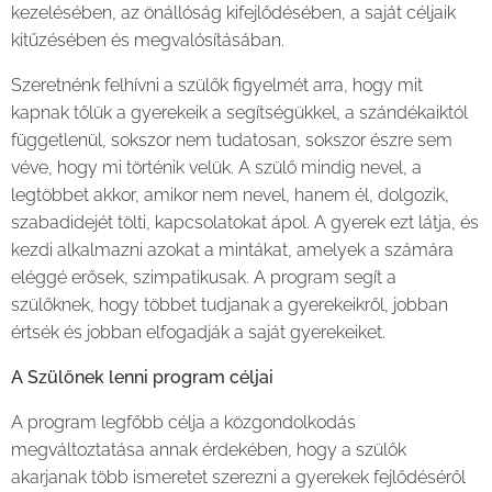
kezelésében, az önállóság kifejlődésében, a saját céljaik
kitűzésében és megvalósításában.
Szeretnénk felhívni a szülők figyelmét arra, hogy mit
kapnak tőlük a gyerekeik a segítségükkel, a szándékaiktól
függetlenül, sokszor nem tudatosan, sokszor észre sem
véve, hogy mi történik velük. A szülő mindig nevel, a
legtöbbet akkor, amikor nem nevel, hanem él, dolgozik,
szabadidejét tölti, kapcsolatokat ápol. A gyerek ezt látja, és
kezdi alkalmazni azokat a mintákat, amelyek a számára
eléggé erősek, szimpatikusak. A program segít a
szülőknek, hogy többet tudjanak a gyerekeikről, jobban
értsék és jobban elfogadják a saját gyerekeiket.
A Szülőnek lenni program céljai
A program legfőbb célja a közgondolkodás
megváltoztatása annak érdekében, hogy a szülők
akarjanak több ismeretet szerezni a gyerekek fejlődéséről