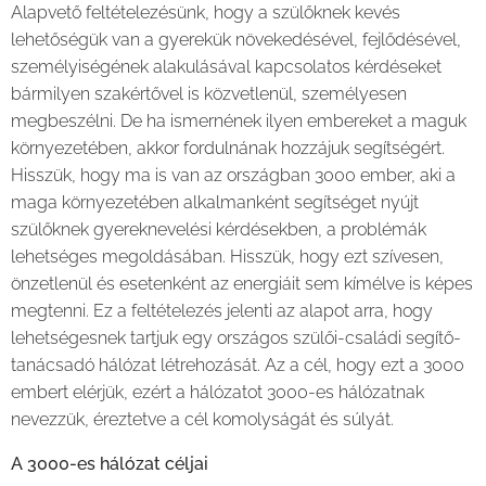
Alapvető feltételezésünk, hogy a szülőknek kevés
lehetőségük van a gyerekük növekedésével, fejlődésével,
személyiségének alakulásával kapcsolatos kérdéseket
bármilyen szakértővel is közvetlenül, személyesen
megbeszélni. De ha ismernének ilyen embereket a maguk
környezetében, akkor fordulnának hozzájuk segítségért.
Hisszük, hogy ma is van az országban 3000 ember, aki a
maga környezetében alkalmanként segítséget nyújt
szülőknek gyereknevelési kérdésekben, a problémák
lehetséges megoldásában. Hisszük, hogy ezt szívesen,
önzetlenül és esetenként az energiáit sem kímélve is képes
megtenni. Ez a feltételezés jelenti az alapot arra, hogy
lehetségesnek tartjuk egy országos szülői-családi segítő-
tanácsadó hálózat létrehozását. Az a cél, hogy ezt a 3000
embert elérjük, ezért a hálózatot 3000-es hálózatnak
nevezzük, éreztetve a cél komolyságát és súlyát.
A 3000-es hálózat céljai