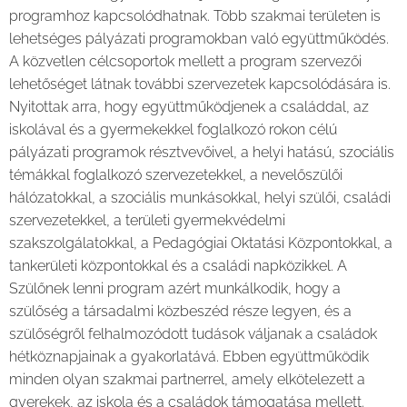
programhoz kapcsolódhatnak. Több szakmai területen is
lehetséges pályázati programokban való együttműködés.
A közvetlen célcsoportok mellett a program szervezői
lehetőséget látnak további szervezetek kapcsolódására is.
Nyitottak arra, hogy együttműködjenek a családdal, az
iskolával és a gyermekekkel foglalkozó rokon célú
pályázati programok résztvevőivel, a helyi hatású, szociális
témákkal foglalkozó szervezetekkel, a nevelőszülői
hálózatokkal, a szociális munkásokkal, helyi szülői, családi
szervezetekkel, a területi gyermekvédelmi
szakszolgálatokkal, a Pedagógiai Oktatási Központokkal, a
tankerületi központokkal és a családi napközikkel. A
Szülőnek lenni program azért munkálkodik, hogy a
szülőség a társadalmi közbeszéd része legyen, és a
szülőségről felhalmozódott tudások váljanak a családok
hétköznapjainak a gyakorlatává. Ebben együttműködik
minden olyan szakmai partnerrel, amely elkötelezett a
gyerekek, az iskola és a családok támogatása mellett.