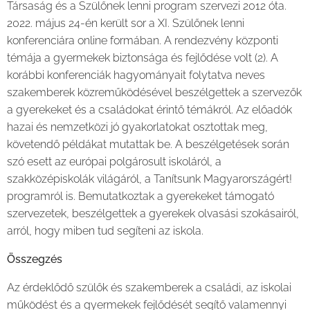
Társaság és a Szülőnek lenni program szervezi 2012 óta.
2022. május 24-én került sor a XI. Szülőnek lenni
konferenciára online formában. A rendezvény központi
témája a gyermekek biztonsága és fejlődése volt (2). A
korábbi konferenciák hagyományait folytatva neves
szakemberek közreműködésével beszélgettek a szervezők
a gyerekeket és a családokat érintő témákról. Az előadók
hazai és nemzetközi jó gyakorlatokat osztottak meg,
követendő példákat mutattak be. A beszélgetések során
szó esett az európai polgárosult iskoláról, a
szakközépiskolák világáról, a Tanítsunk Magyarországért!
programról is. Bemutatkoztak a gyerekeket támogató
szervezetek, beszélgettek a gyerekek olvasási szokásairól,
arról, hogy miben tud segíteni az iskola.
Összegzés
Az érdeklődő szülők és szakemberek a családi, az iskolai
működést és a gyermekek fejlődését segítő valamennyi