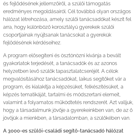
és fejlődésének jellemzőiről, a szülői támogatás
eredményes megoldásairól. Cél továbbá olyan országos
hálózat létrehozása, amely szülői tanácsadókat készít fel
arra, hogy különböző korosztályú gyerekek szülői
csoportjainak nyújtsanak tanácsokat a gyerekük
fejlődésének kérdéseihez.
A program elősegíteni és ösztönözni kívánja a bevált
gyakorlatok terjedését, a tanácsadók és az azonos
helyzetben levő szülők tapasztalatcseréjét. A célok
megvalósításához tanácsadókat, laikus segítőket vár a
program, és kialakítja a képzésüket, felkészítésüket, a
képzés tematikáját, tartalmi és módszertani elemeit,
valamint a folyamatos működtetés rendszerét. Azt valljuk,
hogy a társadalmunk jövője a gyerekeinkben van, de az ő
jövőjük a mienkben, a társadalomban, a szülőkében van.
A 3000-es szülői-családi segítő-tanácsadó hálózat