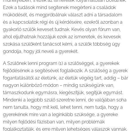
műhelyeiben, s ezek az ismeretek folyamatosan bővülnek.
Ezek a tudások mind segítenek megérteni a családok
működését, és megpróbálnak választ adni a társadalom
és a kapcsolatok régi és új kérdéseire, ezekről azonban a
gyakorló szülők keveset tudnak. Kevés olyan fórum van,
ahol eljuthatnak hozzájuk ezek az ismeretek, és kevesek
szokása szülőként tanácsot kérni, a szülők többség úgy
gondolja, hogy jól neveli a gyerekét.
A Szülőnek lenni program (1) a szülőséggel, a gyerekek
fejlődésének a segítésével foglalkozik. A szülőség a gyerek
fogantatásától az életünk, az életük végéig tart, addig – bár
nagyon különböző módon – mindig szükségünk van,
támaszkodunk egymásra, kiegészítjük, segítjük egymást.
Mindenki a legjobb szülő szeretne lenni, de valójában soha
nem tanulta, hogy mit kell, lehet tenni, nem tudja, hogy a
gyerekének mire van a leginkább szüksége, a gyereke
milyen fejlődési fázisban van, milyen problémák
foglalkoztatják, és erre milyen lehetséges válaszok vannak.