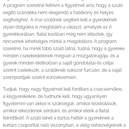
A program szeretné felhívni a figyelmet arra, hogy a szülő
segítő szándéka nem elegendő a hatékony és helyes
segítséghez. A mai szülőnek segíteni kell a gyerekének
olyan dolgokra is megtalálni a választ, amelyek az ő
gyerekkorában, fiatal korában még nem léteztek, így
nincsenek lehetséges mintái a megoldásra. A program
szeretné, ha minél több szülő látná, tudná, hogy a gyereke
minden cselekedetének megvan a mozgatórugója, és a
gyerek minden életkorban a saját gondolatai és céljai
szerint cselekszik, a szülőknek sokszor furcsán, de a saját
szempontjaik szerint konzekvensen.
Tudjuk, hogy nagy figyelmet kell fordítani a csecsemőkre,
a kisgyerekekre, de tudnunk kell, hogy ugyanilyen
figyelemre van akkor is szükségük, amikor kisiskolások,
amikor elkezdenek serdülni, és amikor elérik a fiatal
felnőttkort. A szülő lehet a biztos háttér a gyereknek a
kortárs csoporttal való viszonyban, a világ nehézségeinek a