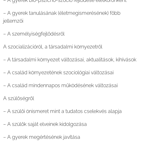
– A gyerek bio-pszicho-szocio fejlődése életkoronként
– A gyerek tanulásának (életmegismerésének) főbb
jellemzői
– A személyiségfejlődésről
A szocializációról, a társadalmi környezetről
– A társadalmi környezet változásai, aktualitások, kihívások
– A család környezetének szociológiai változásai
– A család mindennapos működésének változásai
A szülőségről
– A szülői önismeret mint a tudatos cselekvés alapja
– A szülők saját elveinek kidolgozása
– A gyerek megértésének javítása