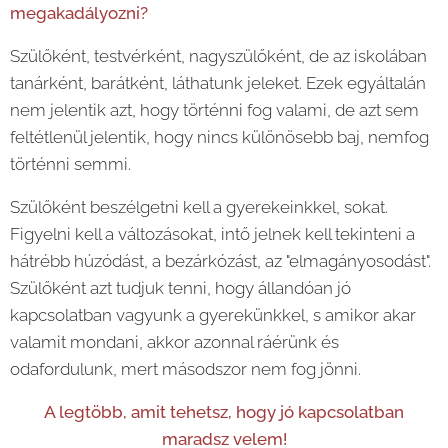
megakadályozni?
Szülőként, testvérként, nagyszülőként, de az iskolában
tanárként, barátként, láthatunk jeleket. Ezek egyáltalán
nem jelentik azt, hogy történni fog valami, de azt sem
feltétlenül jelentik, hogy nincs különösebb baj, nemfog
történni semmi.
Szülőként beszélgetni kell a gyerekeinkkel, sokat.
Figyelni kell a változásokat, intő jelnek kell tekinteni a
hátrébb húzódást, a bezárkózást, az "elmagányosodást".
Szülőként azt tudjuk tenni, hogy állandóan jó
kapcsolatban vagyunk a gyerekünkkel, s amikor akar
valamit mondani, akkor azonnal ráérünk és
odafordulunk, mert másodszor nem fog jönni.
A legtöbb, amit tehetsz, hogy jó kapcsolatban
maradsz velem!