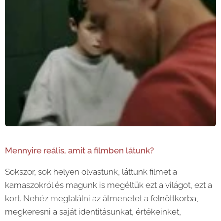
Mennyire reális, amit a filmben látunk?
Sokszor, sok helyen olvastunk, láttunk filmet a
kamaszokról és magunk is megéltük ezt a világot, ezt a
kort. Nehéz megtalálni az átmenetet a felnőttkorba,
megkeresni a saját identitásunkat, értékeinket,