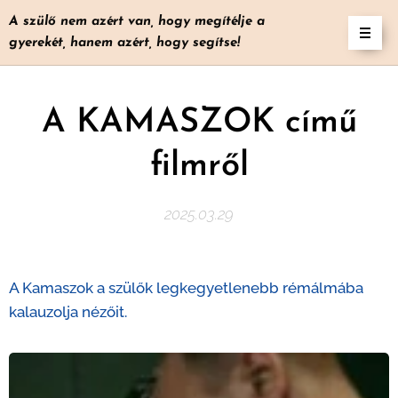
A szülő nem azért van, hogy megítélje a
gyerekét, hanem azért, hogy segítse!
A KAMASZOK című
filmről
2025.03.29
A Kamaszok a szülők legkegyetlenebb rémálmába
kalauzolja nézőit.