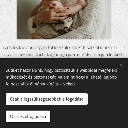
A mai világban egyre több szülőnek kell szembenéznie
azzal a nehéz feladattal, hogy gyermekükkel egyedül kell
boldogulnia.
Sütiket használunk, hogy biztosítsuk a weboldal megfelelő
működését és biztonságát, valamint hogy a lehető legjobb
felhasználói élményt kínáljuk Neked.
Csak a legszükségesebbek elfogadása
2012. - Szülőnek lenni program - Minden jog fenntartva
Az oldalt a
Webnode
működteti
Sütik
Összes elfogadása