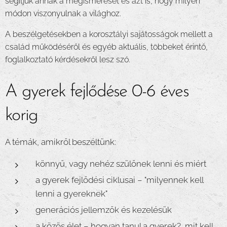
segítjük annak a megismerését és azt is, hogy milyen
módon viszonyulnak a világhoz.
A beszélgetésekben a korosztályi sajátosságok mellett a
család működéséről és egyéb aktuális, többeket érintő,
foglalkoztató kérdésekről lesz szó.
A gyerek fejlődése 0-6 éves
korig
A témák, amikről beszéltünk:
könnyű, vagy nehéz szülőnek lenni és miért
a gyerek fejlődési ciklusai – "milyennek kell
lenni a gyereknek"
generációs jellemzők és kezelésük
a közös élet – hogyan tanul a gyerek?, mit kell