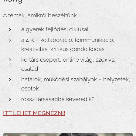
A témák, amikról beszéltünk
a gyerek fejlődési ciklusai
a 4 K – kollaboráció, kommunikáció,
kreativitás, kritikus gondolkodás
kortárs csoport, online világ, szex vs.
család
határok, működési szabályok – helyzetek,
esetek
rossz társaságba keveredik?
ITT LEHET MEGNÉZNI!