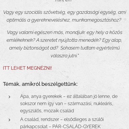
Vagy egy szociális szövetség, egy gazdasági egység, ami
optimális a gyerekneveléshez, munkamegosztáshoz?
Vagy valami egészen más, mondjuk: egy hely a közös
emlékeknek? A szeretet nyújtotta menedék? Egy alap,
amely biztonságot ad?
Sohasem tudtam egyértelmű
válaszra jutni."
ITT LEHET MEGNÉZNI!
Témák, amikról beszélgettünk:
Apa, anya gyerekek – ez általában jó lenne, de
sokszor nem így van – származási, nukleáris,
egyszülős, mozaik család
A család, rendszer – elsődleges a szülői
párkapcsolat – PÁR-CSALÁD-GYEREK