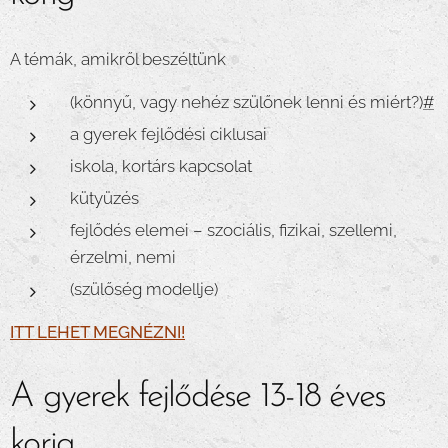
A témák, amikről beszéltünk
(könnyű, vagy nehéz szülőnek lenni és miért?)
#
a gyerek fejlődési ciklusai
iskola, kortárs kapcsolat
kütyüzés
fejlődés elemei – szociális, fizikai, szellemi,
érzelmi, nemi
(szülőség modellje)
ITT LEHET MEGNÉZNI!
A gyerek fejlődése 13-18 éves
korig